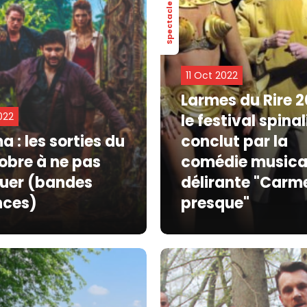
Spectacle
11 Oct 2022
Larmes du Rire 2
022
le festival spinal
 : les sorties du
conclut par la
tobre à ne pas
comédie musica
uer (bandes
délirante "Carm
nces)
presque"