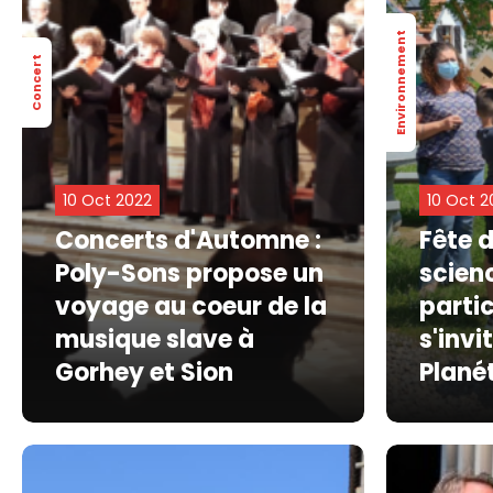
Environnement
Concert
10 Oct 2022
10 Oct 2
Concerts d'Automne :
Fête d
Poly-Sons propose un
scien
voyage au coeur de la
parti
musique slave à
s'invi
Gorhey et Sion
Plané