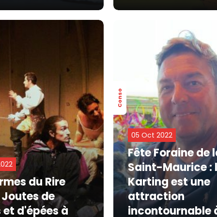
Conso
05 Oct 2022
Fête Foraine de 
2022
Saint-Maurice : 
armes du Rire
Karting est une
: Joutes de
attraction
 et d'épées à
incontournable 