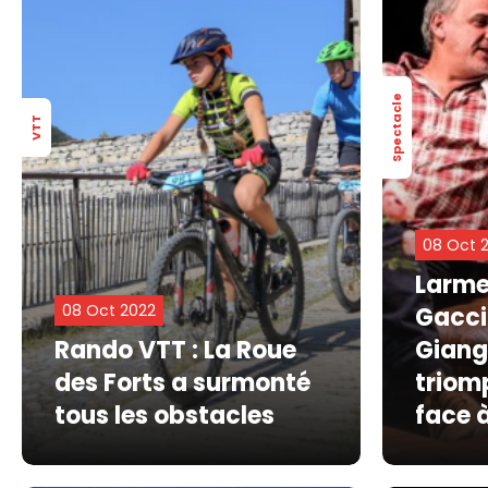
Spectacle
VTT
08 Oct 
Larmes
08 Oct 2022
Gaccio
Rando VTT : La Roue
Giang
des Forts a surmonté
triom
tous les obstacles
face 