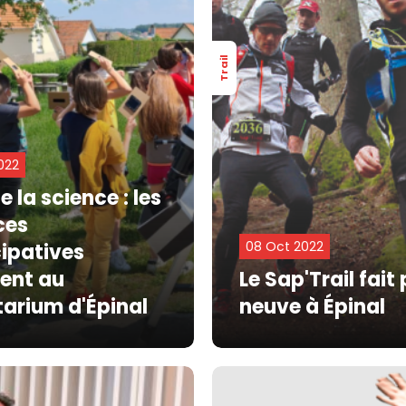
Trail
022
e la science : les
ces
08 Oct 2022
cipatives
tent au
Le Sap'Trail fait
tarium d'Épinal
neuve à Épinal