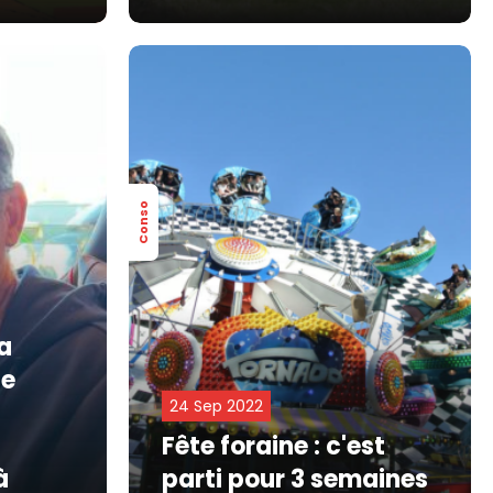
Conso
la
le
24 Sep 2022
Fête foraine : c'est
à
parti pour 3 semaines