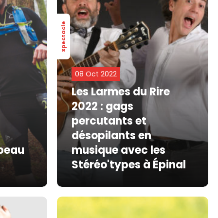
Spectacle
08 Oct 2022
Les Larmes du Rire
2022 : gags
percutants et
désopilants en
 peau
musique avec les
Stéréo'types à Épinal