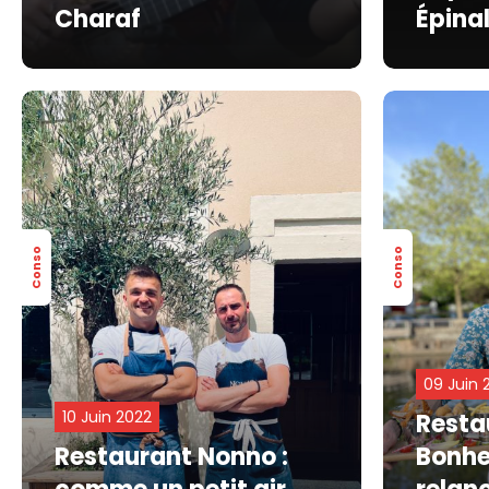
Charaf
Épina
Conso
Conso
09 Juin 
10 Juin 2022
Resta
Restaurant Nonno :
Bonhe