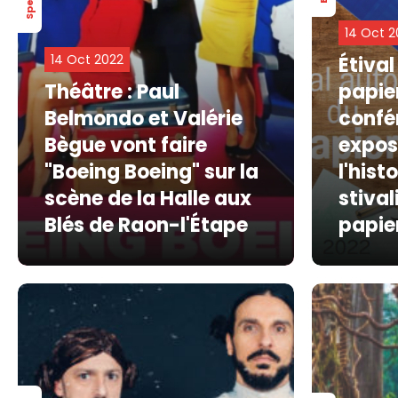
14 Oct 2
14 Oct 2022
Étival
Théâtre : Paul
papier
Belmondo et Valérie
confé
Bègue vont faire
expos
"Boeing Boeing" sur la
l'hist
scène de la Halle aux
stival
Blés de Raon-l'Étape
papie