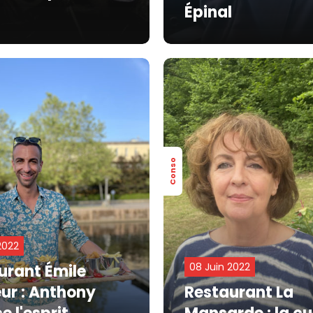
l
Épinal
Conso
2022
08 Juin 2022
urant Émile
ur : Anthony
Restaurant La