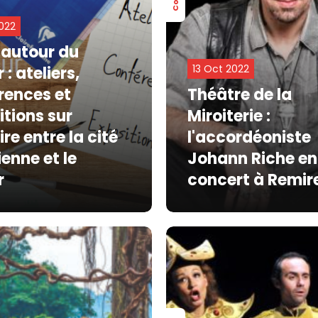
022
 autour du
13 Oct 2022
 : ateliers,
rences et
Théâtre de la
itions sur
Miroiterie :
oire entre la cité
l'accordéoniste
ienne et le
Johann Riche en
r
concert à Remi