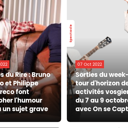
Spectacle
2022
07 Oct 2022
 du Rire : Bruno
Sorties du week-
 et Philippe
tour d'horizon d
reco font
activités vosgi
pher l'humour
du 7 au 9 octobr
à un sujet grave
avec On se Capt