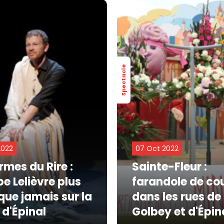
Spectacle
2022
07 Oct 2022
rmes du Rire :
Sainte-Fleur :
pe Lelièvre plus
farandole de co
que jamais sur la
dans les rues de
 d'Épinal
Golbey et d'Épin