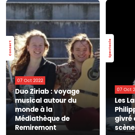
Spectacle
Concert
07 Oct 2022
07 Oct 
Duo Ziriab : voyage
musical autour du
Les La
monde à la
Philip
Médiathèque de
givré 
Remiremont
scène