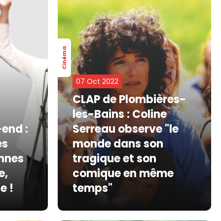
Cinéma
07 Oct 2022
CLAP de Plombières-
les-Bains : Coline
end :
Serreau observe "le
es
monde dans son
ennes
tragique et son
e,
comique en même
e !
temps"