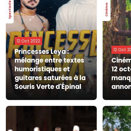
Spectacle
Cinéma
12 Oct 2022
12 Oct 2
Princesses Leya :
mélange entre textes
Cinéma
humoristiques et
12 oc
guitares saturées à la
manq
Souris Verte d'Épinal
anno