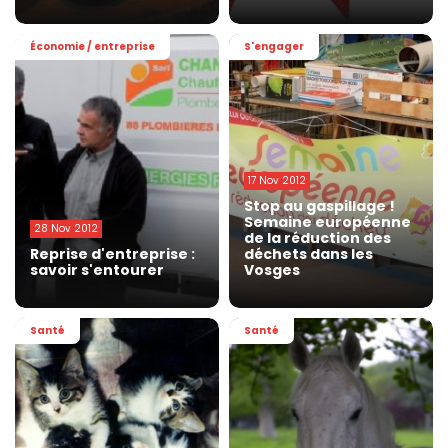
Économie / entreprise
S'engager
17 Nov 2012
Stop au gaspillage !
Semaine européenne
28 Nov 2012
de la réduction des
Reprise d'entreprise :
déchets dans les
savoir s'entourer
Vosges
Santé
Santé