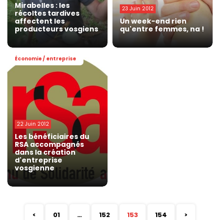
Mirabelles : les
23 Juin 2012
récoltes tardives
affectent les
Un week-end rien
producteurs vosgiens
qu'entre femmes, na !
Économie / entreprise
22 Juin 2012
Les bénéficiaires du
RSA accompagnés
dans la création
d'entreprise
vosgienne
<
01
…
152
153
154
>