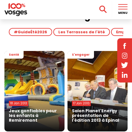
Accueil
>
Actu
>
Page 153
Actu dans les Vosges
MENU
#GuideÉté2026
Les Terrasses de l'été
Emploi 
Santé
S'engager
18 Jan 2013
17 Jan 2013
Jeux gonflables pour
Salon Planet'Energy :
les enfants à
présentation de
Remiremont
l'édition 2013 à Epinal