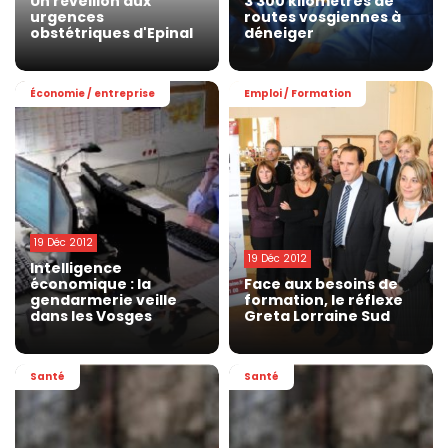
Un réveillon aux
3 300 kilomètres de
urgences
routes vosgiennes à
obstétriques d'Epinal
déneiger
Économie / entreprise
Emploi / Formation
19 Déc 2012
19 Déc 2012
Intelligence
économique : la
Face aux besoins de
gendarmerie veille
formation, le réflexe
dans les Vosges
Greta Lorraine Sud
Santé
Santé