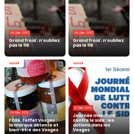
06 Déc 2012
06 Déc 2012
Grand froid : n'oubliez
Grand froid : n'oubliez
pas le 115
pas le 115
Santé
Santé
01 Déc 2012
04 Déc 2012
Journée mondiale
FORê, l'effet Vosges :
contre le sida : les
la marque détente et
actions dans les
bien-être des Vosges
Vosges