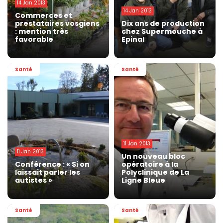
14 Jan 2013
14 Jan 2013
Commerces et
prestataires vosgiens
Dix ans de production
: mention très
chez Supermouche à
favorable
Epinal
Santé
Santé
11 Jan 2013
11 Jan 2013
Un nouveau bloc
Conférence : « Si on
opératoire à la
laissait parler les
Polyclinique de La
autistes »
Ligne Bleue
Santé
Santé