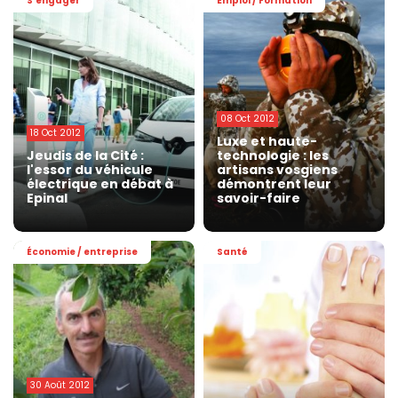
S'engager
Emploi / Formation
08 Oct 2012
18 Oct 2012
Luxe et haute-
Jeudis de la Cité :
technologie : les
l'essor du véhicule
artisans vosgiens
électrique en débat à
démontrent leur
Epinal
savoir-faire
Économie / entreprise
Santé
30 Août 2012