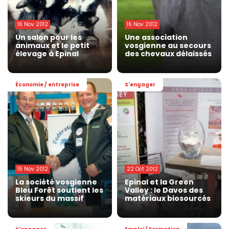
16 Nov 2012
16 Nov 2012
Un salon pour les
Une association
animaux et le petit
vosgienne au secours
élevage à Epinal
des chevaux délaissés
Économie / entreprise
S'engager
15 Nov 2012
22 Oct 2012
La société vosgienne
Epinal et la Green
Bleu Forêt soutient les
Valley : le Davos des
skieurs du massif
matériaux biosourcés