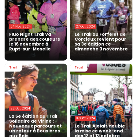
04 Nov 2024
27 Oct 2024
Fluo Night Trail va
Le Trail du Forfelet de
prendre des couleurs
Corcieux revient pour
le 16 novembre à
sa 3e édition ce
Rupt-sur-Moselle
dimanche 3 novembre
Trail
Trail
22 Oct 2024
La 5e édition du Trail
07 Oct 2024
Solidaire de Virine :
Nouveaux parcours et
Le Trail Ajolais double
un retour à Bouxières
la mise ce week-end
aux Bois
des 12 et 13 octobre