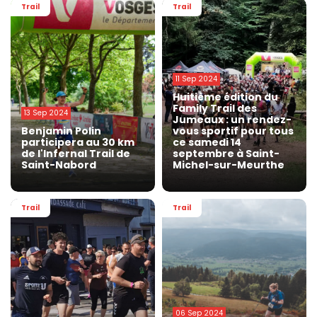
Trail
Trail
11 Sep 2024
Huitième édition du
Family Trail des
13 Sep 2024
Jumeaux : un rendez-
Benjamin Polin
vous sportif pour tous
participera au 30 km
ce samedi 14
de l'Infernal Trail de
septembre à Saint-
Saint-Nabord
Michel-sur-Meurthe
Trail
Trail
06 Sep 2024