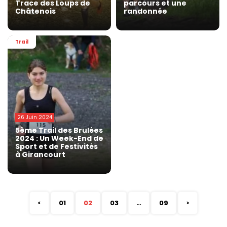
Trace des Loups de
parcours et une
Châtenois
randonnée
Trail
26 Juin 2024
5ème Trail des Brulées
2024 : Un Week-End de
Sport et de Festivités
à Girancourt
<
01
02
03
…
09
>