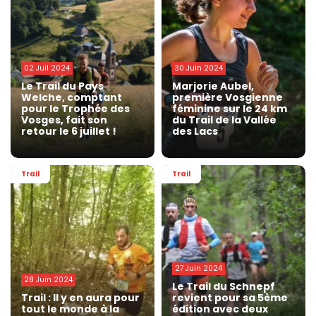
02 Juil 2024
30 Juin 2024
Le Trail du Pays
Marjorie Aubel,
Welche, comptant
première Vosgienne
pour le Trophée des
féminine sur le 24 km
Vosges, fait son
du Trail de la Vallée
retour le 6 juillet !
des Lacs
Trail
Trail
27 Juin 2024
28 Juin 2024
Le Trail du Schnepf
Trail : Il y en aura pour
revient pour sa 5ème
tout le monde à la
édition avec deux