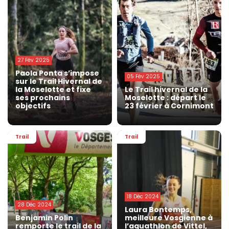
27 Fév 2025
Paola Ponta s’impose
05 Fév 2025
sur le Trail Hivernal de
la Moselotte et fixe
Le Trail hivernal de la
ses prochains
Moselotte : départ le
objectifs
23 février à Cornimont
Trail
Trail
18 Déc 2024
28 Déc 2024
Laura Bontemps,
Benjamin Polin
meilleure Vosgienne à
remporte le trail de la
l’aquathlon de Vittel,