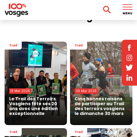
Accueil
>
Sport
>
Trail
>
Page 2
Trail dans les Vosges
MENU
Trail
Trail
18 Mar 2025
06 Mar 2025
Le Trail des Terroirs
Cinq bonnes raisons
Vosgiens fête ses 20
de participer au Trail
ans avec une édition
des terroirs vosgiens
exceptionnelle
le dimanche 30 mars
Trail
Trail