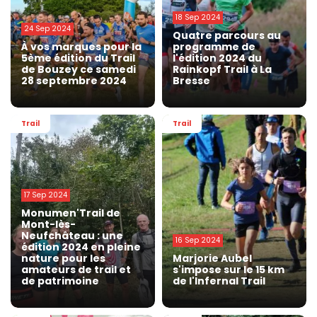
18 Sep 2024
24 Sep 2024
Quatre parcours au
À vos marques pour la
programme de
5ème édition du Trail
l'édition 2024 du
de Bouzey ce samedi
Rainkopf Trail à La
28 septembre 2024
Bresse
Trail
Trail
17 Sep 2024
Monumen'Trail de
Mont-lès-
Neufchâteau : une
16 Sep 2024
édition 2024 en pleine
nature pour les
Marjorie Aubel
amateurs de trail et
s'impose sur le 15 km
de patrimoine
de l'Infernal Trail