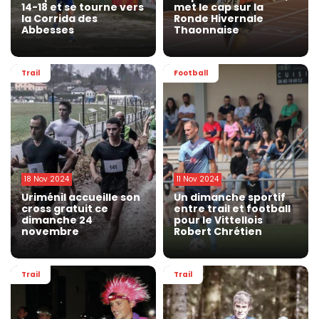
14-18 et se tourne vers
met le cap sur la
la Corrida des
Ronde Hivernale
Abbesses
Thaonnaise
Trail
Football
18 Nov 2024
11 Nov 2024
Uriménil accueille son
Un dimanche sportif
cross gratuit ce
entre trail et football
dimanche 24
pour le Vittellois
novembre
Robert Chrétien
Trail
Trail