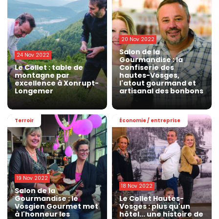
20 Nov 2022
Salon de la
24 Nov 2022
Gourmandise : la
Le Collet : table de
Confiserie des
montagne par
hautes-Vosges,
excellence à Xonrupt-
l'atout gourmand et
Longemer
artisanal des bonbons
Terroir
Économie / entreprise
19 Nov 2022
18 Nov 2022
Salon de la
Gourmandise : le
Le Collet Hautes-
Vosgien Gourmet met
Vosges : plus qu'un
à l'honneur les
hôtel... une histoire de