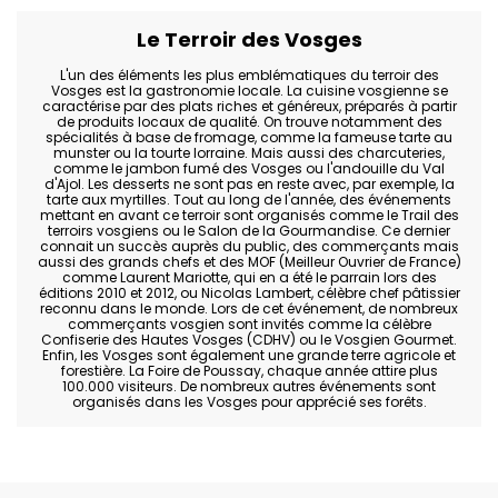
Le Terroir des Vosges
L'un des éléments les plus emblématiques du terroir des
Vosges est la gastronomie locale. La cuisine vosgienne se
caractérise par des plats riches et généreux, préparés à partir
de produits locaux de qualité. On trouve notamment des
spécialités à base de fromage, comme la fameuse tarte au
munster ou la tourte lorraine. Mais aussi des charcuteries,
comme le jambon fumé des Vosges ou l'andouille du Val
d'Ajol. Les desserts ne sont pas en reste avec, par exemple, la
tarte aux myrtilles. Tout au long de l'année, des événements
mettant en avant ce terroir sont organisés comme le Trail des
terroirs vosgiens ou le Salon de la Gourmandise. Ce dernier
connait un succès auprès du public, des commerçants mais
aussi des grands chefs et des MOF (Meilleur Ouvrier de France)
comme Laurent Mariotte, qui en a été le parrain lors des
éditions 2010 et 2012, ou Nicolas Lambert, célèbre chef pâtissier
reconnu dans le monde. Lors de cet événement, de nombreux
commerçants vosgien sont invités comme la célèbre
Confiserie des Hautes Vosges (CDHV) ou le Vosgien Gourmet.
Enfin, les Vosges sont également une grande terre agricole et
forestière. La Foire de Poussay, chaque année attire plus
100.000 visiteurs. De nombreux autres événements sont
organisés dans les Vosges pour apprécié ses forêts.