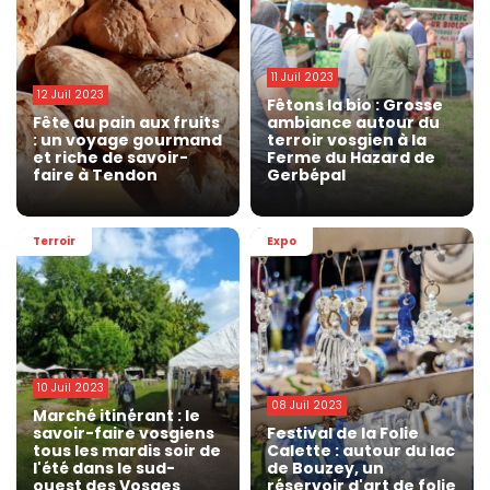
11 Juil 2023
12 Juil 2023
Fêtons la bio : Grosse
Fête du pain aux fruits
ambiance autour du
: un voyage gourmand
terroir vosgien à la
et riche de savoir-
Ferme du Hazard de
faire à Tendon
Gerbépal
Terroir
Expo
10 Juil 2023
08 Juil 2023
Marché itinérant : le
savoir-faire vosgiens
Festival de la Folie
tous les mardis soir de
Calette : autour du lac
l'été dans le sud-
de Bouzey, un
ouest des Vosges
réservoir d'art de folie