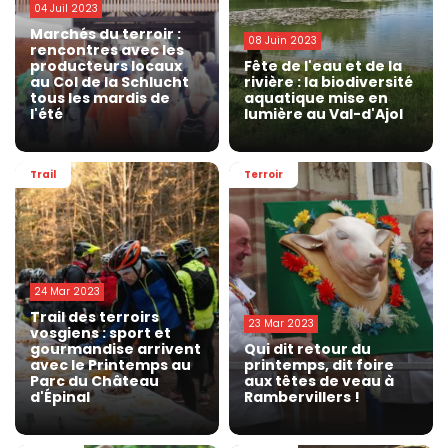
04 Juil 2023
Marchés du terroir :
08 Juin 2023
rencontres avec les
producteurs locaux
Fête de l'eau et de la
au Col de la Schlucht
rivière : la biodiversité
tous les mardis de
aquatique mise en
l'été
lumière au Val-d'Ajol
Trail
Terroir
24 Mar 2023
Trail des terroirs
23 Mar 2023
vosgiens : sport et
gourmandise arrivent
Qui dit retour du
avec le Printemps au
printemps, dit foire
Parc du Château
aux têtes de veau à
d'Épinal
Rambervillers !