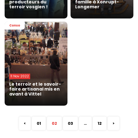
producteurs du
famille à Xonrupt-
terroir vosgien !
Longemer
Conso
11 Nov 2022
Le terroir et le savoir-
faire artisanal mis en
avant à Vittel
<
01
02
03
…
12
>