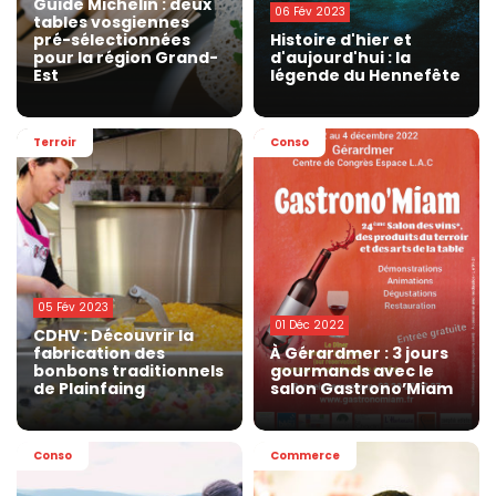
Guide Michelin : deux
06 Fév 2023
tables vosgiennes
pré-sélectionnées
Histoire d'hier et
pour la région Grand-
d'aujourd'hui : la
Est
légende du Hennefête
Terroir
Conso
05 Fév 2023
01 Déc 2022
CDHV : Découvrir la
fabrication des
À Gérardmer : 3 jours
bonbons traditionnels
gourmands avec le
de Plainfaing
salon Gastrono’Miam
Conso
Commerce