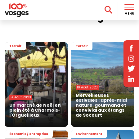
Accueil
>
Life Style
>
Terroir
>
Page 2
Terroir dans les Vosges
MENU
Terroir
Terroir
10 Août 2023
Merveilleuses
14 Août 2023
estivales : après-midi
Un marché de Noël en
nature, gourmand et
plein été à Charmois-
convivial aux étangs
l'Orgueilleux
de Socourt
Économie / entreprise
Environnement