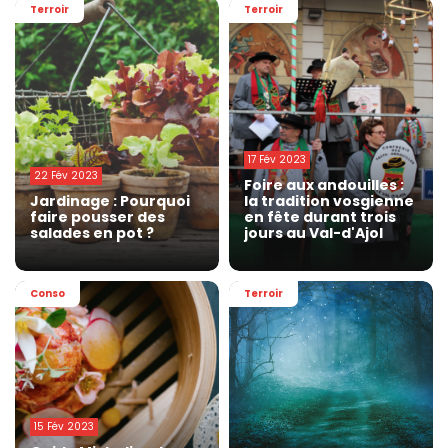
Terroir
Terroir
17 Fév 2023
22 Fév 2023
Foire aux andouilles :
Jardinage : Pourquoi
la tradition vosgienne
faire pousser des
en fête durant trois
salades en pot ?
jours au Val-d'Ajol
Conso
Terroir
15 Fév 2023