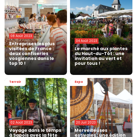
08 Août 2023
04 Août 2023
Entreprises les plus
visitées de France :
Le marché aux plantes
deux confiseries
du Haut-du-Tôt : une
vosgiennes dans le
invitation au vert et
top 10 !
pour tous !
Terroir
Expo
02 Août 2023
20 Juil 2023
Voyage dans le temps
Merveilleuses
à Sapois avec la fête
estivales : une édition