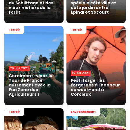
du Schlittage et des
spéciale côté ville et
vieux métiers de la
côté jardin entre
forêt
Épinal et Socourt
Terroir
Terroir
20 Juil 2023
15 Juil 2023
Cornimont : vivez le
Tour de France
Festi'forge : les
autrement avec la
forgerons à l’honneur
Fan Zone des
ce week-end à
Agriculteurs !
Corcieux
Terroir
Environnement