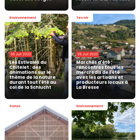
Environnement
Terroir
06 Juil 2023
05 Juil 2023
Les Estivales du
Marchés d'été :
Chitelet : des
rencontres tous les
animations sur le
mercredis de l'été
thème de la nature
avec les artisans et
durant tout l'été au
producteurs locaux à
col de la Schlucht
La Bresse
Conso
Environnement