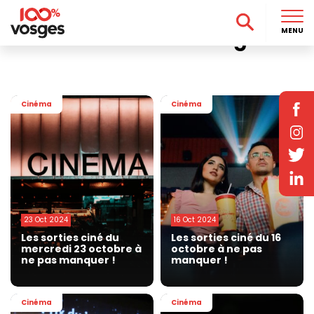
Accueil
>
Culture
>
Cinéma
>
Page 2
Cinéma dans les Vosges
MENU
Cinéma
Cinéma
23 Oct 2024
16 Oct 2024
Les sorties ciné du
Les sorties ciné du 16
mercredi 23 octobre à
octobre à ne pas
ne pas manquer !
manquer !
Cinéma
Cinéma