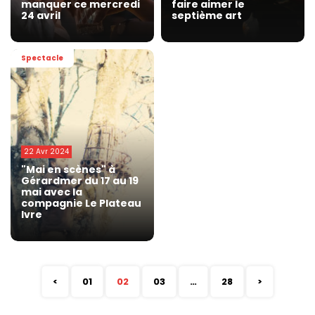
manquer ce mercredi
faire aimer le
24 avril
septième art
Spectacle
22 Avr 2024
"Mai en scènes" à
Gérardmer du 17 au 19
mai avec la
compagnie Le Plateau
Ivre
<
01
02
03
…
28
>