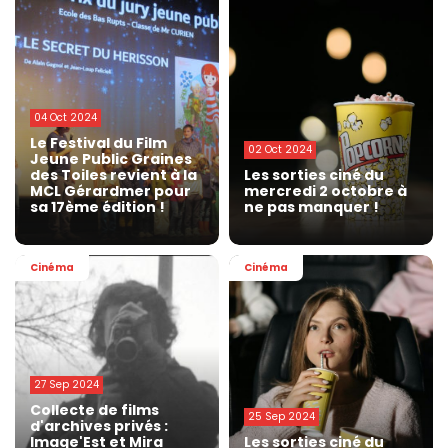
04 Oct 2024
Le Festival du Film
02 Oct 2024
Jeune Public Graines
des Toiles revient à la
Les sorties ciné du
MCL Gérardmer pour
mercredi 2 octobre à
sa 17ème édition !
ne pas manquer !
Cinéma
Cinéma
27 Sep 2024
Collecte de films
25 Sep 2024
d'archives privés :
Image'Est et Mira
Les sorties ciné du