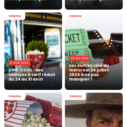
Cinéma
Cinéma
24 Juil 2024
13 Août 2024
Les sorties ciné du
CINÉ-COOL : des
mercredi 24 juillet
séances à tarif réduit
2024 à ne pas
du 24 au 31 août
manquer !
Cinéma
Cinéma