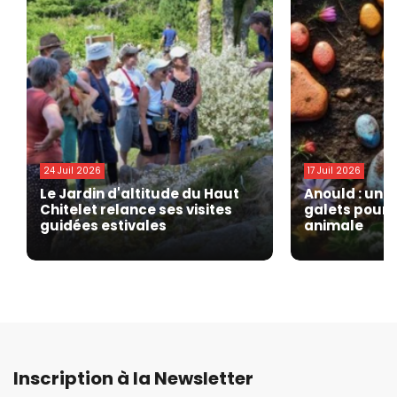
24 Juil 2026
17 Juil 2026
Le Jardin d'altitude du Haut
Anould : une
Chitelet relance ses visites
galets pour 
guidées estivales
animale
Inscription à la Newsletter