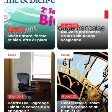
23 Jan 2013
23 Jan 2013
Nouvelle présidente
Salon nature, forme
de la Croix-Rouge
et bien-être à Epinal
vosgienne
Santé
Santé
21 Jan 2013
18 Jan 2013
Centre Léo-Lagrange
Contrexéville : salon
Epinal : le cancer si on
de la voyance et du
en parlait ?
bien-être