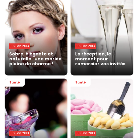
06 Fév 2013
06 Fév 2013
Sobre, élégante et
La réception, le
naturelle : une mariée
moment pour
pleine de charme !
remercier vos invités
Santé
Santé
06 Fév 2013
06 Fév 2013