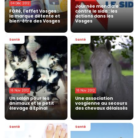
04 Déc 2012
Journée mondiale
FORê, l'effet Vosges :
contre le sida : les
la marque détente et
actions dans les
bien-être des Vosges
Vosges
Santé
Santé
16 Nov 2012
16 Nov 2012
Un salon pour les
Une association
animaux et le petit
vosgienne au secours
élevage à Epinal
des chevaux délaissés
Santé
Santé