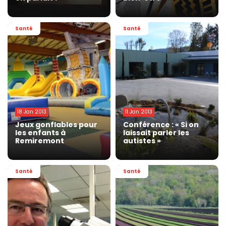
Santé
Santé
18 Jan 2013
11 Jan 2013
Jeux gonflables pour
Conférence : « Si on
les enfants à
laissait parler les
Remiremont
autistes »
Santé
Santé