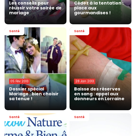
Les conseils pour
Cédez à la tentation :
réussir votre soirée de
place aux
mariage
gourmandises !
Santé
Santé
05 Fév 2013
28 Jan 2013
Dossier spécial
Baisse des réserves
Mariage : bien choisir
en sang : appel aux
sa tenue !
donneurs en Lorraine
Santé
Santé