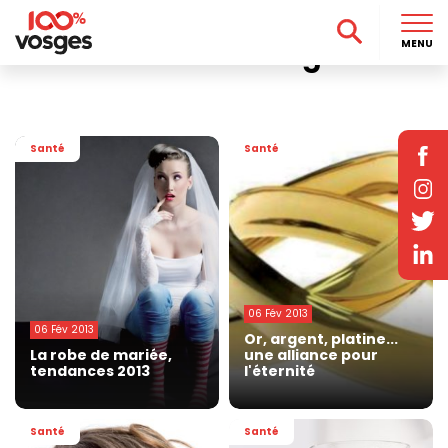
Accueil
>
Actu
>
Santé
>
Page 24
Santé dans les Vosges
MENU
Santé
Santé
06 Fév 2013
06 Fév 2013
Or, argent, platine...
La robe de mariée,
une alliance pour
tendances 2013
l'éternité
Santé
Santé