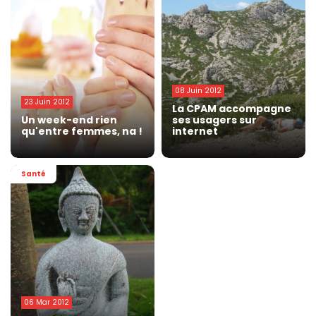
08 Juin 2012
23 Juin 2012
La CPAM accompagne
Un week-end rien
ses usagers sur
qu'entre femmes, na !
internet
Santé
06 Mar 2012