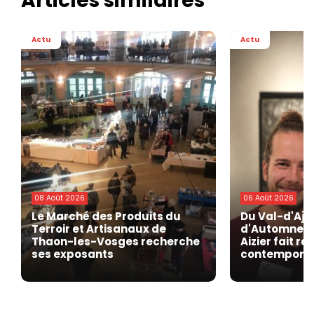
Articles similaires
Actu
Actu
08 Août 2026
06 Août 2026
Le Marché des Produits du
Du Val-d'Ajo
Terroir et Artisanaux de
d'Automne de
Thaon-les-Vosges recherche
Aizier fait r
ses exposants
contempora