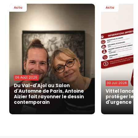
Actu
Actu
06 Août 2026
30 Juil 2026
Du Val-d'Ajol au Salon
d'Automne de Paris, Antoine
Vittel lance 
Aizier fait rayonner le dessin
protéger les
contemporain
d'urgence