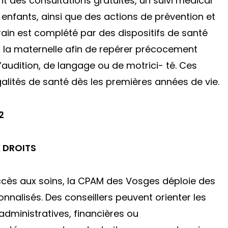
nt des consultations gratuites, un suivi médical
enfants, ainsi que des actions de prévention et
rrain est complété par des dispositifs de santé
ès la maternelle afin de repérer précocement
 d’audition, de langage ou de motrici- té. Ces
galités de santé dès les premières années de vie.
2
X DROITS
’accès aux soins, la CPAM des Vosges déploie des
nalisés. Des conseillers peuvent orienter les
administratives, financières ou