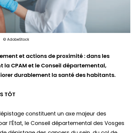
© AdobeStock
ent et actions de proximité : dans les
nt la CPAM et le Conseil départemental,
éliorer durablement la santé des habitants.
US TÔT
 dépistage constituent un axe majeur des
par l’État, le Conseil départemental des Vosges
e dépistage des cancers du sein, du col de