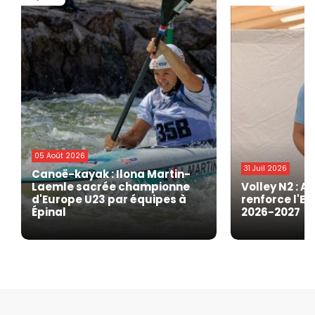
05 Août 2026
31 Juil 2026
Canoë-kayak : Ilona Martin-
Laemle sacrée championne
Volley N2 : A
d'Europe U23 par équipes à
renforce l'EG
Épinal
2026-2027