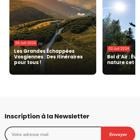
06 Juil 2024
02 Juil 2024
Les Grandes Échappées
Vosgiennes : Des itinéraires
Bol d’Air : É
pour tous !
nature cet é
Inscription à la Newsletter
Envoyer