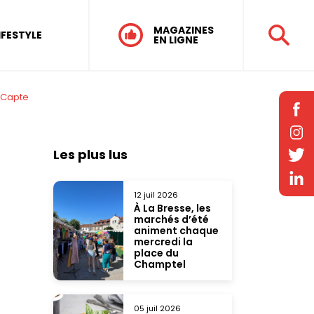
MAGAZINES
IFESTYLE
EN LIGNE
e Capte
Les plus lus
12 juil 2026
À La Bresse, les
marchés d’été
animent chaque
mercredi la
place du
Champtel
05 juil 2026