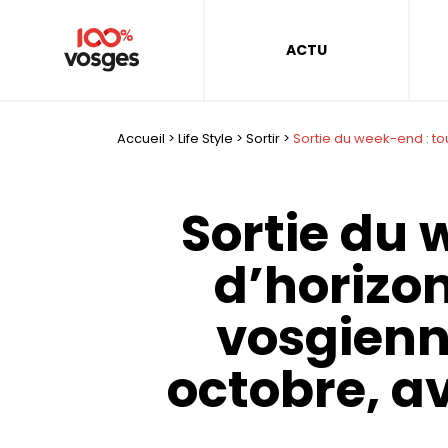
ACTU
Accueil
>
Life Style
>
Sortir
>
Sortie du week-end : to
Sortie du 
d’horizon
vosgienn
octobre, a