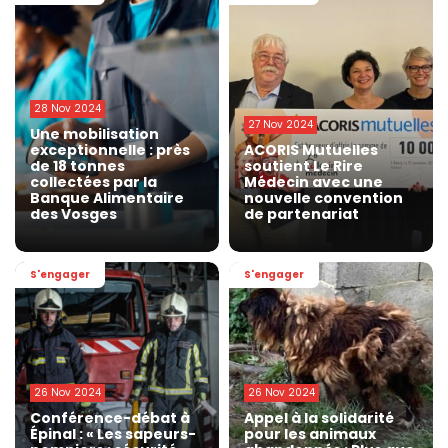
28 Nov 2024
27 Nov 2024
Une mobilisation
exceptionnelle : près
ACORIS Mutuelles
de 18 tonnes
soutient Le Rire
collectées par la
Médecin avec une
Banque Alimentaire
nouvelle convention
des Vosges
de partenariat
S'engager
S'engager
26 Nov 2024
26 Nov 2024
Conférence-débat à
Appel à la solidarité
Épinal : « Les sapeurs-
pour les animaux