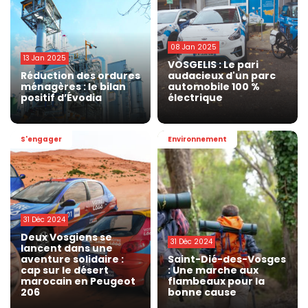
08 Jan 2025
13 Jan 2025
VOSGELIS : Le pari
Réduction des ordures
audacieux d'un parc
ménagères : le bilan
automobile 100 %
positif d’Évodia
électrique
S'engager
Environnement
31 Déc 2024
Deux Vosgiens se
31 Déc 2024
lancent dans une
aventure solidaire :
Saint-Dié-des-Vosges
cap sur le désert
: Une marche aux
marocain en Peugeot
flambeaux pour la
206
bonne cause