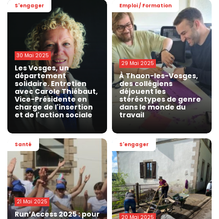
S'engager
Emploi / Formation
30 Mai 2025
29 Mai 2025
Les Vosges, un
département
À Thaon-les-Vosges,
solidaire. Entretien
des collégiens
avec Carole Thiébaut,
déjouent les
Vice-Présidente en
stéréotypes de genre
charge de l'insertion
dans le monde du
et de l'action sociale
travail
Santé
S'engager
21 Mai 2025
Run’Access 2025 : pour
20 Mai 2025