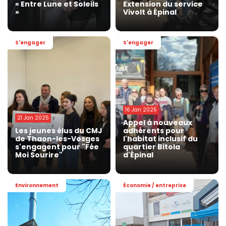
« Entre Lune et Soleils
Extension du service
»
Vivolt à Épinal
S'engager
S'engager
16 Jan 2025
21 Jan 2025
Appel à nouveaux
Les jeunes élus du CMJ
adhérents pour
de Thaon-les-Vosges
l'habitat inclusif du
s'engagent pour "Fée
quartier Bitola
Moi Sourire"
d'Épinal
Environnement
Économie / entreprise