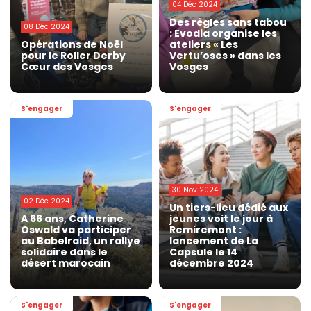
04 Déc 2024
Des règles sans tabou
08 Déc 2024
: Evodia organise les
Opérations de Noël
ateliers « Les
pour le Roller Derby
Vertu’oses » dans les
Cœur des Vosges
Vosges
S'engager
S'engager
30 Nov 2024
02 Déc 2024
Un tiers-lieu dédié aux
A 66 ans, Catherine
jeunes voit le jour à
Oswald va participer
Remiremont :
au Babelraid, un rallye
lancement de La
solidaire dans le
Capsule le 14
désert marocain
décembre 2024
S'engager
S'engager