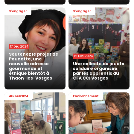
S'engager
S'engager
17 Déc 2024
Soutenez le projet de
12 Déc 2024
Pounette, une
nouvelle adresse
Une collecte de jouets
gourmande et
solidaire organisée
éthique bientôt à
par les apprentis du
Thaon-les-Vosges
CFA CCI Vosges
#Noël2024
Environnement