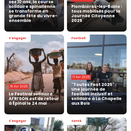
ses 10 ans, la course
solidaire spinalienne
Plombières-les-Bains :
se transforme en
tous mobilisés pour la
grande fête du vivre-
Journée Citoyenne
ensemble
2025
S'engager
Football
17 Avr 2025
"Toutes Foot 2025" :
18 Avr 2025
Une journée de
Le Festival solidaire
football inclusif et
AFRI’SON est de retour
solidaire à La Chapelle
à Épinal le 24 mai
aux Bois
S'engager
Santé