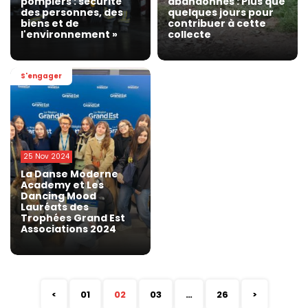
pompiers : sécurité
abandonnés : Plus que
des personnes, des
quelques jours pour
biens et de
contribuer à cette
l'environnement »
collecte
S'engager
25 Nov 2024
La Danse Moderne
Academy et Les
Dancing Mood
Lauréats des
Trophées Grand Est
Associations 2024
<
01
02
03
…
26
>