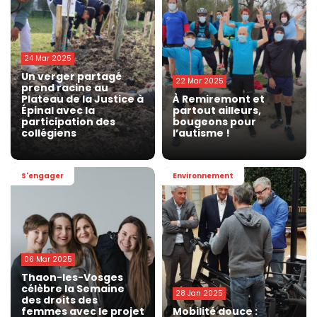
24 Mar 2025
Un verger partagé
22 Mar 2025
prend racine au
Plateau de la Justice à
À Remiremont et
Épinal avec la
partout ailleurs,
participation des
bougeons pour
collégiens
l’autisme !
S'engager
Environnement
06 Mar 2025
Thaon-les-Vosges
célèbre la Semaine
28 Jan 2025
des droits des
femmes avec le projet
Mobilité douce :