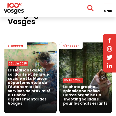
Accueil
>
Actu
>
S'engager
>
Page 2
S'engager dans les
MENU
Vosges
S'engager
S'engager
06 Juin 2025
Les Maisons de la
solidarité et de la vie
sociale et La Maison
05 Juin 2025
départementale de
l'Autonomie : les
La photographe
services de proximité
spinalienne Noëlla
du Conseil
Barras organise un
départemental des
shooting solidaire
Vosges
pour les chats errants