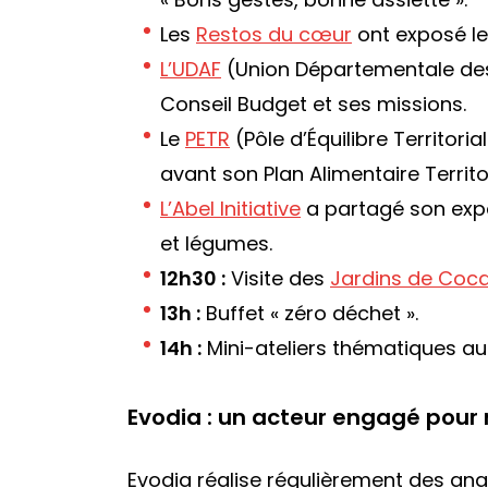
Les
Restos du cœur
ont exposé leu
L’UDAF
(Union Départementale des 
Conseil Budget et ses missions.
Le
PETR
(Pôle d’Équilibre Territori
avant son Plan Alimentaire Territor
L’Abel Initiative
a partagé son expér
et légumes.
12h30 :
Visite des
Jardins de Coc
13h :
Buffet « zéro déchet ».
14h :
Mini-ateliers thématiques aut
Evodia : un acteur engagé pour 
Evodia réalise régulièrement des an