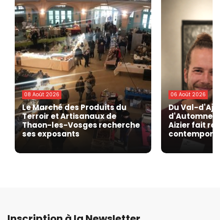
08 Août 2026
06 Août 2026
Le Marché des Produits du
Du Val-d'Ajo
Terroir et Artisanaux de
d'Automne de
Thaon-les-Vosges recherche
Aizier fait r
ses exposants
contempora
Inscription à la Newsletter