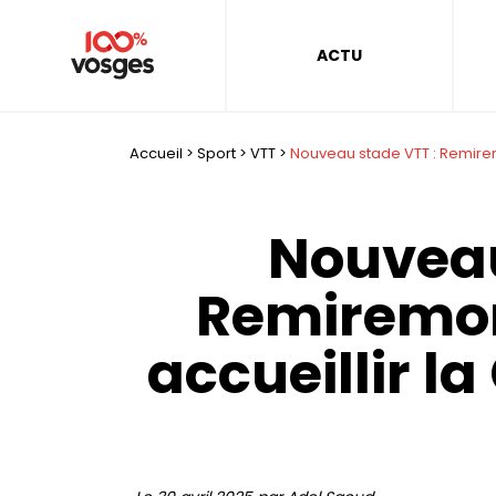
ACTU
Accueil
>
Sport
>
VTT
>
Nouveau stade VTT : Remirem
Nouveau
Remiremon
accueillir l