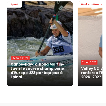
Sport
Basket - Hand - Vo
05 Août 2026
31 Juil 2026
Canoë-kayak : Ilona Martin-
Laemle sacrée championne
Volley N2 : A
d'Europe U23 par équipes à
renforce l'EG
Épinal
2026-2027