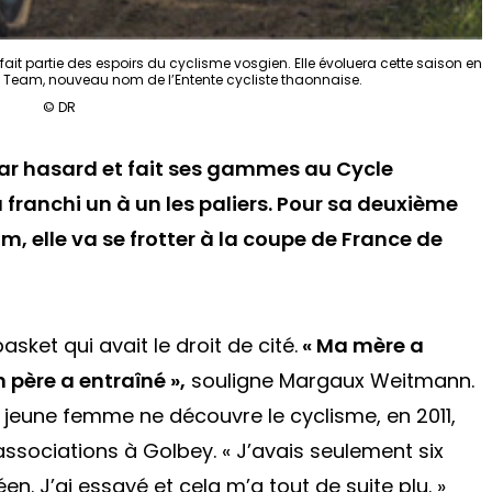
t partie des espoirs du cyclisme vosgien. Elle évoluera cette saison en
Team, nouveau nom de l’Entente cycliste thaonnaise.
© DR
par hasard et fait ses gammes au Cycle
 franchi un à un les paliers. Pour sa deuxième
 elle va se frotter à la coupe de France de
basket qui avait le droit de cité.
« Ma mère a
père a entraîné »,
souligne Margaux Weitmann.
a jeune femme ne découvre le cyclisme, en 2011,
associations à Golbey. « J’avais seulement six
en. J’ai essayé et cela m’a tout de suite plu. »