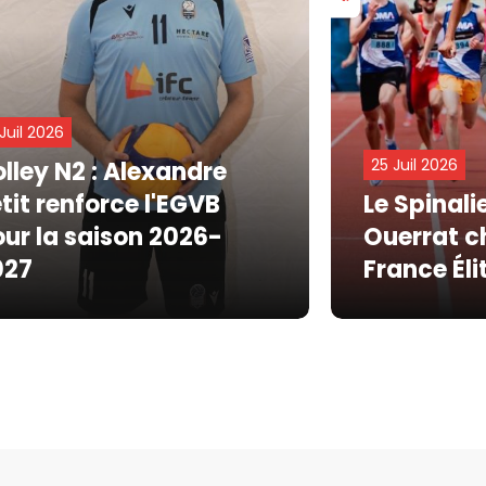
 Juil 2026
25 Juil 2026
lley N2 : Alexandre
tit renforce l'EGVB
Le Spinali
ur la saison 2026-
Ouerrat 
027
France Éli