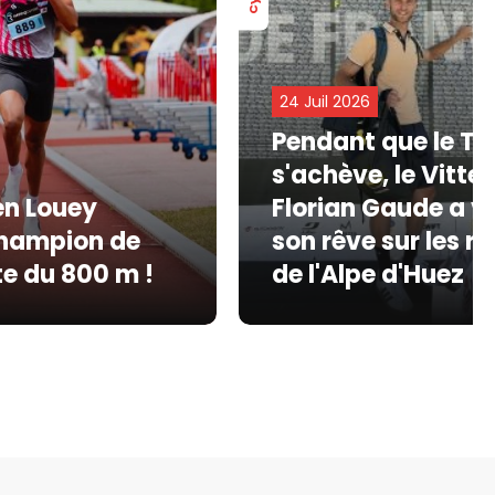
24 Juil 2026
Pendant que le To
s'achève, le Vittel
en Louey
Florian Gaude a v
champion de
son rêve sur les r
te du 800 m !
de l'Alpe d'Huez