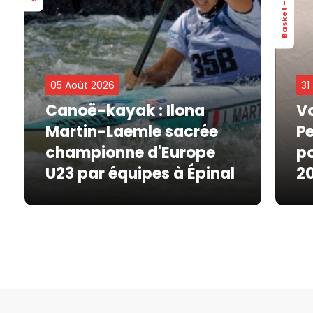
05 Août 2026
31
Canoë-kayak : Ilona
Vo
Martin-Laemle sacrée
Pe
championne d'Europe
po
U23 par équipes à Épinal
2