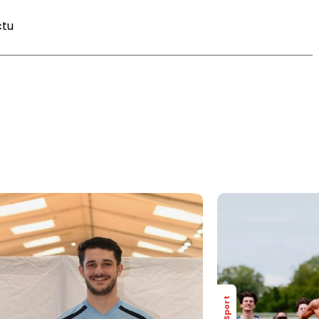
ctu
Sport