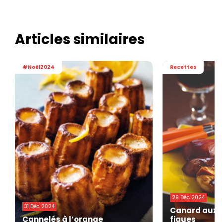
Articles similaires
#Noël2024
Recettes
29 Déc 2024
31 Déc 2024
Canard aux p
Cannelés à l’orange
figues