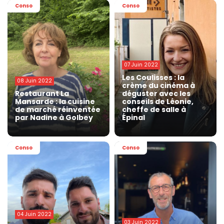
Conso
Conso
07 Juin 2022
Les Coulisses : la
08 Juin 2022
crème du cinéma à
Restaurant La
déguster avec les
Mansarde : la cuisine
conseils de Léonie,
de marché réinventée
cheffe de salle à
par Nadine à Golbey
Épinal
Conso
Conso
04 Juin 2022
03 Juin 2022