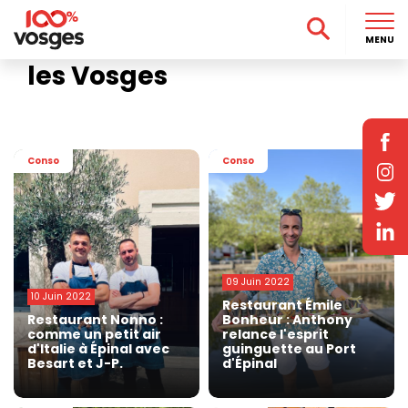
Accueil
>
Focus
>
Les Terrasses de l'été
Les Terrasses de l'été dans
MENU
les Vosges
Conso
Conso
09 Juin 2022
10 Juin 2022
Restaurant Émile
Restaurant Nonno :
Bonheur : Anthony
comme un petit air
relance l'esprit
d'Italie à Épinal avec
guinguette au Port
Besart et J-P.
d'Épinal