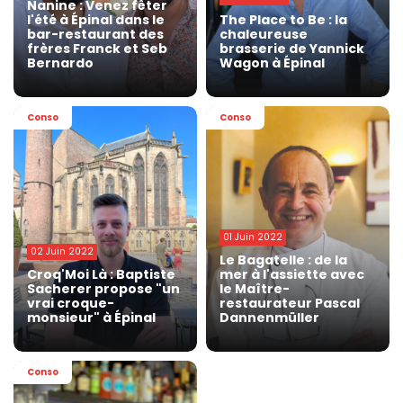
Nanine : Venez fêter
l'été à Épinal dans le
The Place to Be : la
bar-restaurant des
chaleureuse
frères Franck et Seb
brasserie de Yannick
Bernardo
Wagon à Épinal
Conso
Conso
01 Juin 2022
02 Juin 2022
Le Bagatelle : de la
Croq'Moi Là : Baptiste
mer à l'assiette avec
Sacherer propose "un
le Maître-
vrai croque-
restaurateur Pascal
monsieur" à Épinal
Dannenmüller
Conso