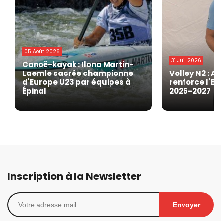
05 Août 2026
31 Juil 2026
Canoë-kayak : Ilona Martin-
Laemle sacrée championne
Volley N2 : A
d'Europe U23 par équipes à
renforce l'EG
Épinal
2026-2027
Inscription à la Newsletter
Envoyer