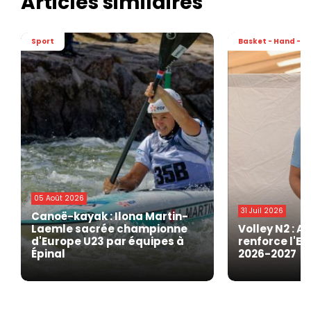
Articles similaires
Sport
Basket - Hand - Vo
05 Août 2026
31 Juil 2026
Canoë-kayak : Ilona Martin-
Laemle sacrée championne
Volley N2 : A
d'Europe U23 par équipes à
renforce l'EG
Épinal
2026-2027