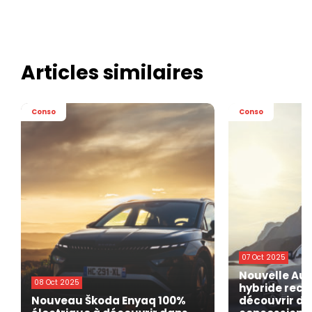
Articles similaires
Conso
Conso
07 Oct 2025
Nouvelle Aud
08 Oct 2025
hybride rech
Nouveau Škoda Enyaq 100%
découvrir da