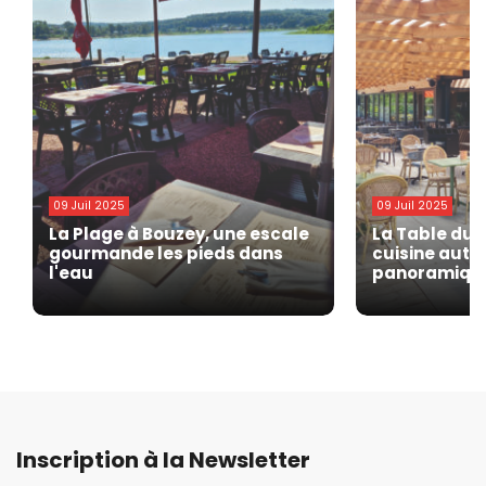
09 Juil 2025
09 Juil 2025
La Plage à Bouzey, une escale
La Table du 
gourmande les pieds dans
cuisine auth
l'eau
panoramiqu
Inscription à la Newsletter