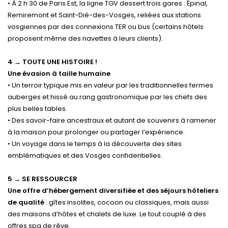
• À 2 h 30 de Paris Est, la ligne TGV dessert trois gares : Épinal,
Remiremont et Saint-Dié-des-Vosges, reliées aux stations
vosgiennes par des connexions TER ou bus (certains hôtels
proposent même des navettes à leurs clients).
4 → TOUTE UNE HISTOIRE !
Une évasion à taille humaine
• Un terroir typique mis en valeur par les traditionnelles fermes
auberges et hissé au rang gastronomique par les chefs des
plus belles tables.
• Des savoir-faire ancestraux et autant de souvenirs à ramener
à la maison pour prolonger ou partager l’expérience.
• Un voyage dans le temps à la découverte des sites
emblématiques et des Vosges confidentielles.
5 → SE RESSOURCER
Une offre d’hébergement diversifiée et des séjours hôteliers
de qualité
: gîtes insolites, cocoon ou classiques, mais aussi
des maisons d’hôtes et chalets de luxe. Le tout couplé à des
offres spa de rêve.