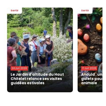
Sortir
Sortir
24 Juil 2026
17 Juil 2026
Le Jardin d'altitude du Haut
Anould : une
Chitelet relance ses visites
galets pour 
guidées estivales
animale