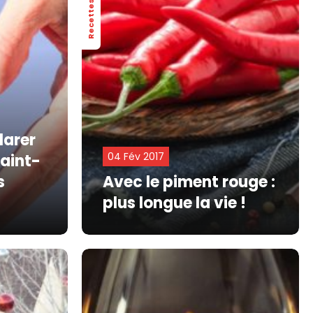
Recettes
larer
04 Fév 2017
Saint-
s
Avec le piment rouge :
plus longue la vie !