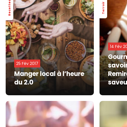
Recettes
Terroir
14 Fév 2
Gourm
25 Fév 2017
savoir
Manger local à l’heure
Remir
du 2.0
saveur