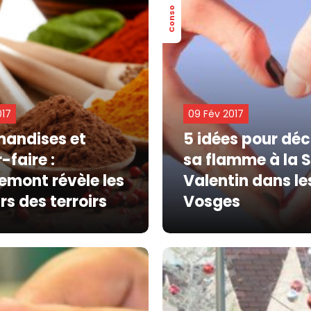
Conso
017
09 Fév 2017
andises et
5 idées pour déc
-faire :
sa flamme à la 
emont révèle les
Valentin dans le
s des terroirs
Vosges