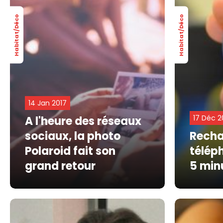
Habitat/Déco
Habitat/Déco
14 Jan 2017
17 Déc 2
A l'heure des réseaux
sociaux, la photo
Recha
Polaroid fait son
télép
grand retour
5 min