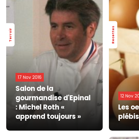
Recettes
Terroir
17 Nov 2016
Salon de la
12 Nov 2
gourmandise d'Epinal
: Michel Roth «
Les oe
apprend toujours »
plébi