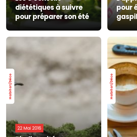
diététiques à suivre
pour é
pour préparer son été
gaspil
Habitat/Déco
Habitat/Déco
22 Mai 2016