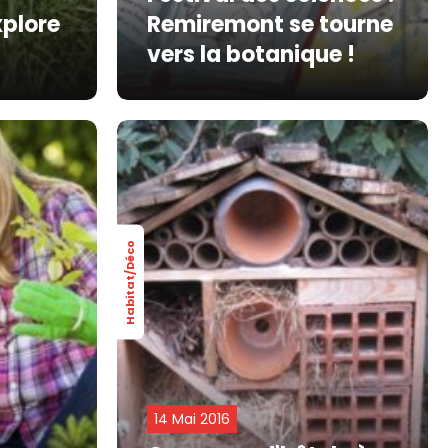
xplore
Remiremont se tourne
vers la botanique !
Habitat/Déco
14 Mai 2016