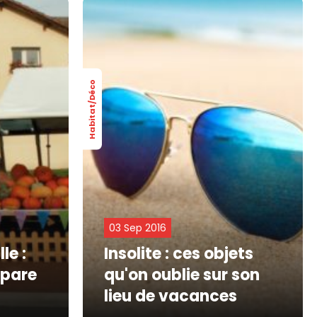
Habitat/Déco
03 Sep 2016
le :
Insolite : ces objets
épare
qu'on oublie sur son
lieu de vacances