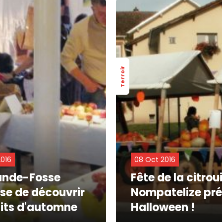
Terroir
2016
08 Oct 2016
ande-Fosse
Fête de la citrouil
se de découvrir
Nompatelize pr
uits d'automne
Halloween !