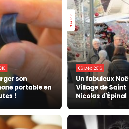
Terroir
016
06 Déc 2016
rger son
Un fabuleux Noë
hone portable en
Village de Saint
utes !
Nicolas d'Épinal