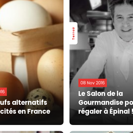
Terroir
08 Nov 2016
016
Le Salon de la
ufs alternatifs
Gourmandise po
scités en France
régaler à Épinal 