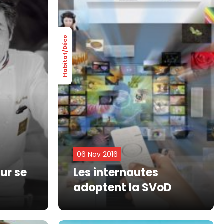
Habitat/Déco
06 Nov 2016
ur se
Les internautes
!
adoptent la SVoD