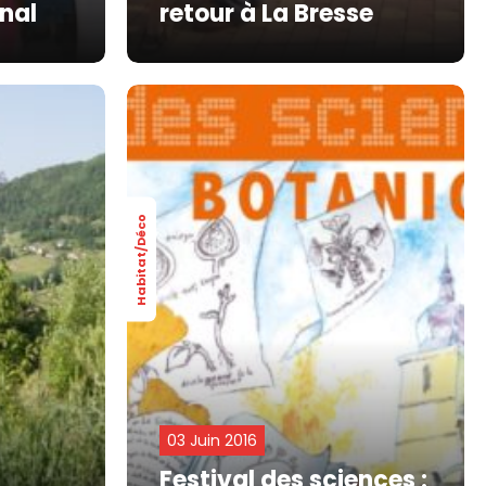
inal
retour à La Bresse
Habitat/Déco
03 Juin 2016
Festival des sciences :