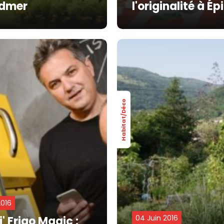
rdmer
l'originalité à Ép
Habitat/Déco
2016
04 Juin 2016
i' Frigo Magic :