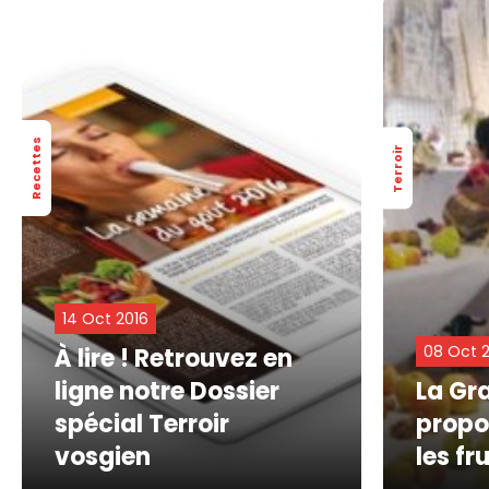
Recettes
Terroir
14 Oct 2016
08 Oct 
À lire ! Retrouvez en
ligne notre Dossier
La Gr
spécial Terroir
propo
vosgien
les fr