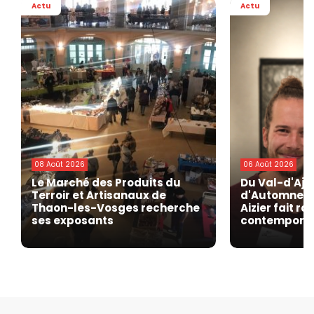
Actu
Actu
08 Août 2026
06 Août 2026
Le Marché des Produits du
Du Val-d'Ajo
Terroir et Artisanaux de
d'Automne de
Thaon-les-Vosges recherche
Aizier fait r
ses exposants
contempora