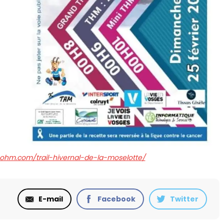
cohm.com/trail-hivernal-de-la-moselotte/
E-mail
Facebook
Twitter