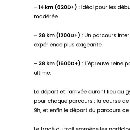
–
14 km (620D+)
: Idéal pour les déb
modérée.
–
28 km (1200D+)
: Un parcours inte
expérience plus exigeante.
–
38 km (1600D+)
: L’épreuve reine p
ultime.
Le départ et l’arrivée auront lieu au
pour chaque parcours : la course de 
9h, et enfin le départ du parcours de
Le tracé du trail emmène les partici