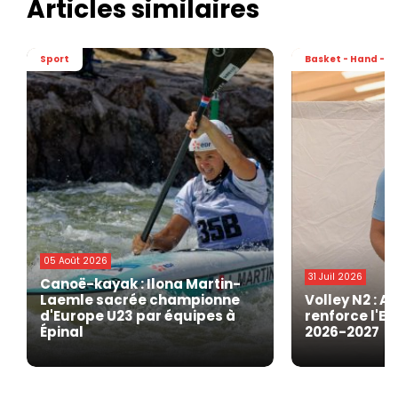
Articles similaires
Sport
Basket - Hand - Vo
05 Août 2026
31 Juil 2026
Canoë-kayak : Ilona Martin-
Laemle sacrée championne
Volley N2 : A
d'Europe U23 par équipes à
renforce l'EG
Épinal
2026-2027