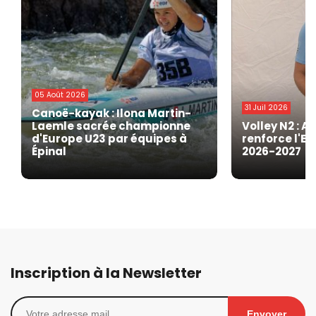
05 Août 2026
31 Juil 2026
Canoë-kayak : Ilona Martin-
Laemle sacrée championne
Volley N2 : A
d'Europe U23 par équipes à
renforce l'EG
Épinal
2026-2027
Inscription à la Newsletter
Envoyer