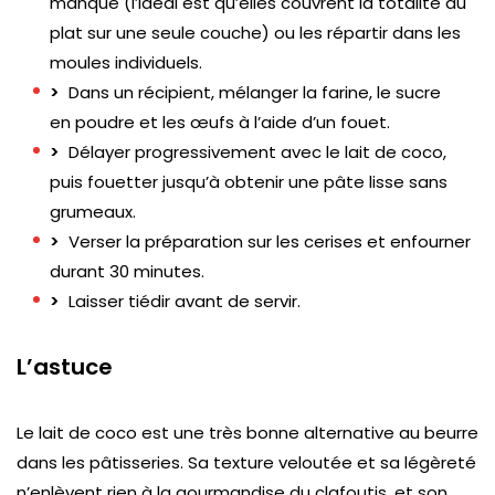
manqué (l’idéal est qu’elles couvrent la totalité du
plat sur une seule couche) ou les répartir dans les
moules individuels.
>
Dans un récipient, mélanger la farine, le sucre
en poudre et les œufs à l’aide d’un fouet.
>
Délayer progressivement avec le lait de coco,
puis fouetter jusqu’à obtenir une pâte lisse sans
grumeaux.
>
Verser la préparation sur les cerises et enfourner
durant 30 minutes.
>
Laisser tiédir avant de servir.
L’astuce
Le lait de coco est une très bonne alternative au beurre
dans les pâtisseries. Sa texture veloutée et sa légèreté
n’enlèvent rien à la gourmandise du clafoutis, et son