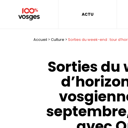
ACTU
Accueil
>
Culture
>
Sorties du week-end : tour d’ho
Sorties du
d’horizon
vosgienn
septembre,
avec O