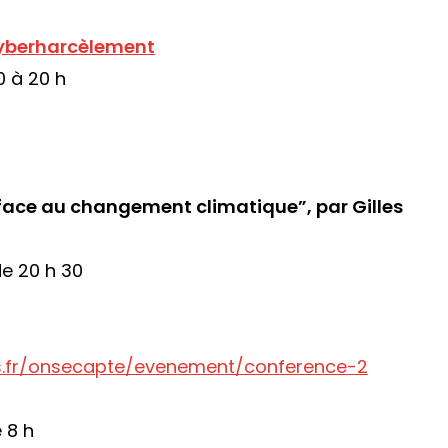
 cyberharcèlement
0 à 20 h
face au changement climatique”, par Gilles
de 20 h 30
.fr/onsecapte/evenement/conference-2
 8 h