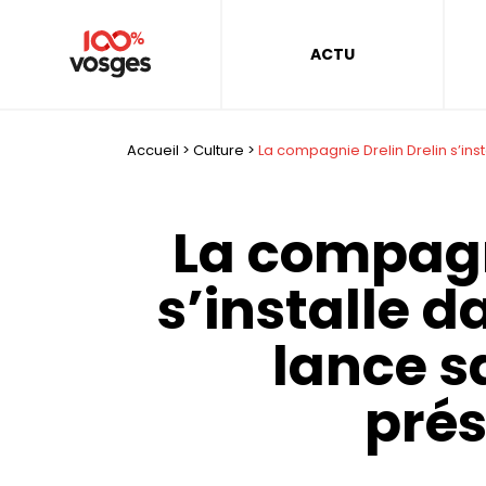
ACTU
Accueil
>
Culture
>
La compagnie Drelin Drelin s’ins
La compagn
s’installe d
lance s
prés