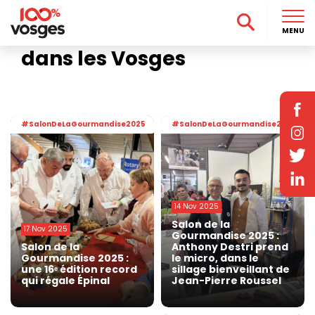
Accueil
>
#SalonDeLaGourmandise2025
#SalonDeLaGourmandise20
MENU
dans les Vosges
#SalonDeLaGourmandise2025
#SalonDeLaGourmandise2025
14 Nov 2025
Salon de la
17 Nov 2025
Gourmandise 2025 :
Salon de la
Anthony Destri prend
Gourmandise 2025 :
le micro, dans le
une 16ᵉ édition record
sillage bienveillant de
qui régale Épinal
Jean-Pierre Roussel