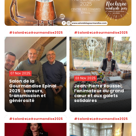
#SalonDeLaGourmandise2025
#SalonDeLaGourmandise2025
07 Nov 2025
03 Nov 2025
Salon de la
Gourmandise Epinal
Jean-Pierre Roussel,
2025 : saveurs,
l’animateur au grand
transmission et
cœur et aux galets
générosité
solidaires
#SalonDeLaGourmandise2025
#SalonDeLaGourmandise2025