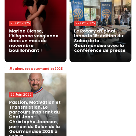
28 Oct 2025
22 Oct 2025
Marine Clesse,
Le Rotary d’Épinal
l’élégance vosgienne
lance la 16ᵉ édition du
dans un mois de
Salon de la
novembre
Gourmandise avec la
bouillonnant !
conférence de presse
#SalonDeLaGourmandise2025
26 Juin 2025
Passion, Motivation et
Transmission. Le
parcours inspirant du
Chef Jean-
Christophe Jeanson,
parrain du Salon de la
Gourmandise 2025 à