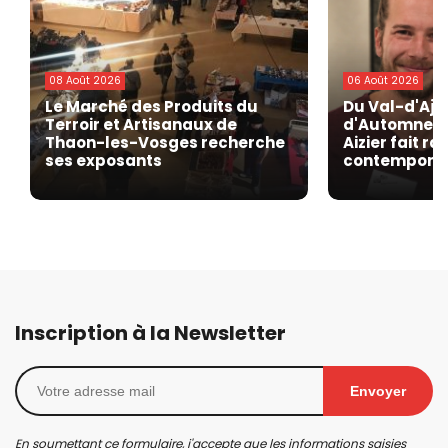
08 Août 2026
06 Août 2026
Le Marché des Produits du
Du Val-d'Ajo
Terroir et Artisanaux de
d'Automne de
Thaon-les-Vosges recherche
Aizier fait r
ses exposants
contempora
Inscription à la Newsletter
Envoyer
En soumettant ce formulaire, j'accepte que les informations saisies