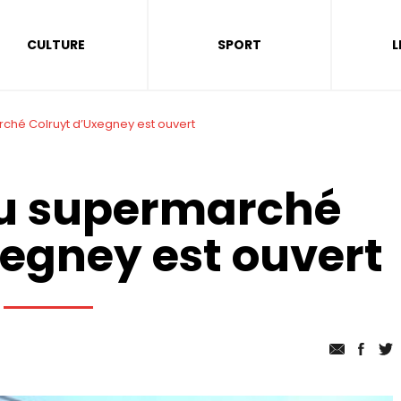
CULTURE
SPORT
L
ché Colruyt d’Uxegney est ouvert
u supermarché
xegney est ouvert