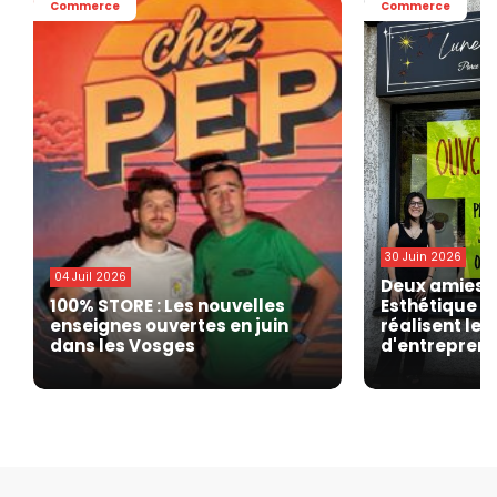
Commerce
Commerce
30 Juin 2026
04 Juil 2026
Deux amies o
100% STORE : Les nouvelles
Esthétique » 
enseignes ouvertes en juin
réalisent leu
dans les Vosges
d'entrepren