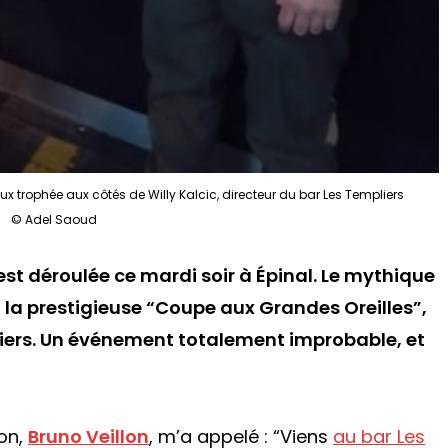
x trophée aux côtés de Willy Kalcic, directeur du bar Les Templiers
© Adel Saoud
est déroulée ce mardi soir à Épinal. Le mythique
 la prestigieuse “Coupe aux Grandes Oreilles”,
iers
. Un événement totalement improbable, et
on,
Bruno Veillon
, m’a appelé :
“Viens
au bar Les