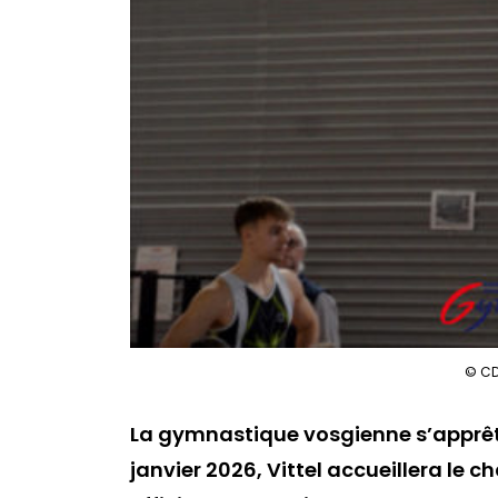
© CD
La gymnastique vosgienne s’apprête 
janvier 2026, Vittel accueillera l