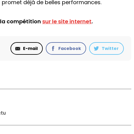
 promet déjà de belles performances.
 la compétition
sur le site internet
.
E-mail
Facebook
Twitter
ctu