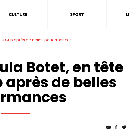
CULTURE
SPORT
L
 l’IBU Cup après de belles performances
ula Botet, en tête
p après de belles
ormances