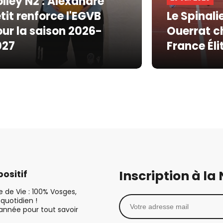
lley N2 : Alexandre
tit renforce l'EGVB
Le Spinali
ur la saison 2026-
Ouerrat 
027
France Éli
Inscription à la
ositif
le de Vie : 100% Vosges,
quotidien !
’année pour tout savoir