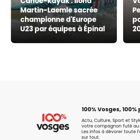
Canoë-kayak : Ilona
Vo
Martin-Laemle sacrée
Pe
championne d'Europe
po
U23 par équipes à Épinal
2
100% Vosges, 100% p
Actu, Culture, Sport et Sty
votre compagnon futé au 
Les infos à dévorer toute l
sur tout.