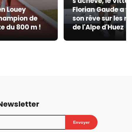
s'achève, le Vittel
en Louey
Florian Gaude a v
champion de
son rêve sur les r
te du 800 m !
de l'Alpe d'Huez
 Newsletter
Envoyer