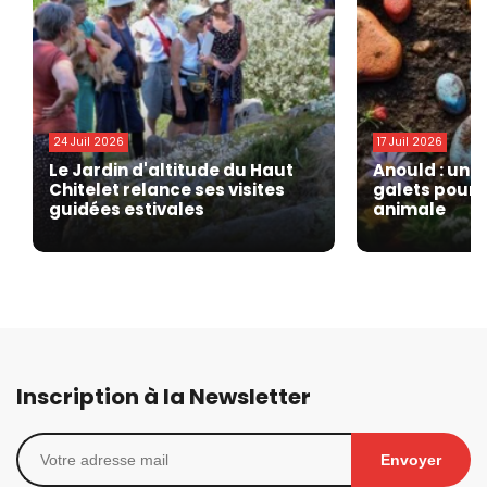
24 Juil 2026
17 Juil 2026
Le Jardin d'altitude du Haut
Anould : une
Chitelet relance ses visites
galets pour 
guidées estivales
animale
Inscription à la Newsletter
Envoyer