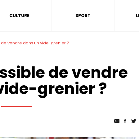
CULTURE
SPORT
L
e de vendre dans un vide-grenier ?
ossible de vendre
vide-grenier ?