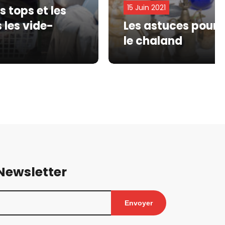
15 Juin 2021
s tops et les
 les vide-
Les astuces pour a
le chaland
 Newsletter
Envoyer