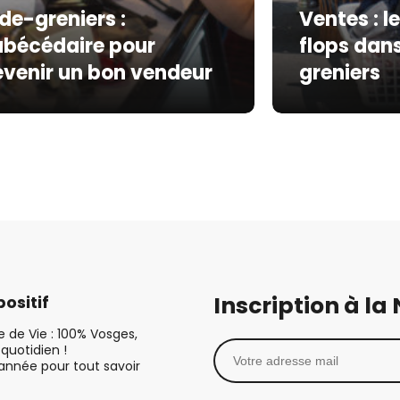
de-greniers :
Ventes : le
abécédaire pour
flops dans
venir un bon vendeur
greniers
Inscription à la
ositif
le de Vie : 100% Vosges,
quotidien !
’année pour tout savoir