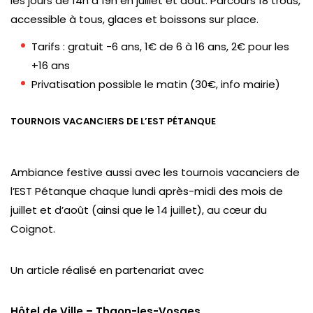
les jours de 14h à 19h en juillet et août. Parcours 18 trous,
accessible à tous, glaces et boissons sur place.
Tarifs : gratuit -6 ans, 1€ de 6 à 16 ans, 2€ pour les
+16 ans
Privatisation possible le matin (30€, info mairie)
TOURNOIS VACANCIERS DE L’EST PÉTANQUE
Ambiance festive aussi avec les tournois vacanciers de
l’EST Pétanque chaque lundi après-midi des mois de
juillet et d’août (ainsi que le 14 juillet), au cœur du
Coignot.
Un article réalisé en partenariat avec
Hôtel de Ville – Thaon-les-Vosges