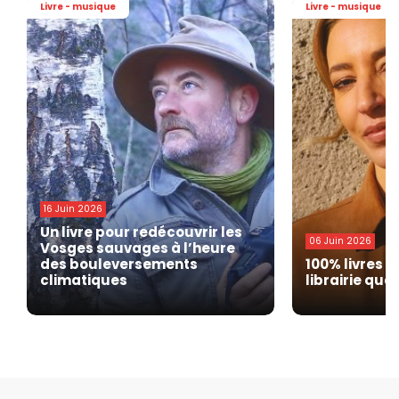
Livre - musique
Livre - musique
16 Juin 2026
Un livre pour redécouvrir les
06 Juin 2026
Vosges sauvages à l’heure
des bouleversements
100% livres : 
climatiques
librairie qua