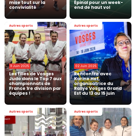
mise tout sur la
Épinal pour un week-
convivialité
end de haut vol
Autres sports
Autres sports
11 Juin 2025
02 Juin 2025
Les filles de Vosges
Rencontre avec
Judo dans le Top 7 aux
Karine Hot,
championnats de
organisatrice du
France 1re division par
Rallye Vosges Grand
équipes !
Est du 13 au 15 juin
Autres sports
Autres sports