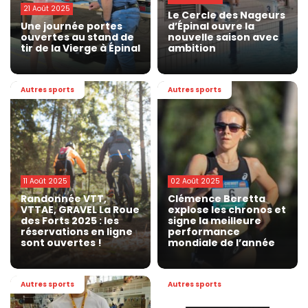
21 Août 2025
Le Cercle des Nageurs
Une journée portes
d’Épinal ouvre la
ouvertes au stand de
nouvelle saison avec
tir de la Vierge à Épinal
ambition
Autres sports
Autres sports
11 Août 2025
02 Août 2025
Randonnée VTT,
Clémence Beretta
VTTAE, GRAVEL La Roue
explose les chronos et
des Forts 2025 : les
signe la meilleure
réservations en ligne
performance
sont ouvertes !
mondiale de l’année
Autres sports
Autres sports