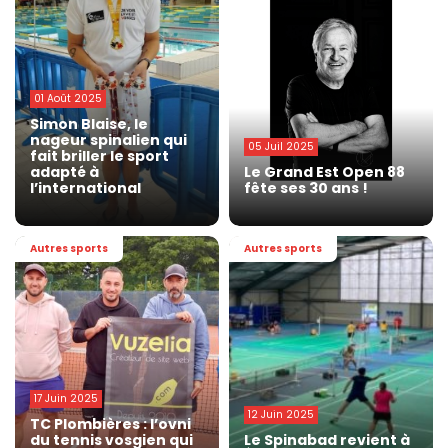
01 Août 2025
Simon Blaise, le
nageur spinalien qui
05 Juil 2025
fait briller le sport
adapté à
Le Grand Est Open 88
l’international
fête ses 30 ans !
Autres sports
Autres sports
17 Juin 2025
12 Juin 2025
TC Plombières : l’ovni
du tennis vosgien qui
Le Spinabad revient à