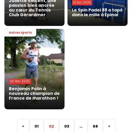
Juliette Vincent, une
10 Avr 2025
passion bien ancrée
au cœur du Tennis
Le Spin Padel 88 a tapé
Club Gérardmer
dans le mille à Épinal
Autres sports
30 Mar 2025
Benjamin Polin à
nouveau champion de
France de marathon !
<
01
02
03
…
68
>