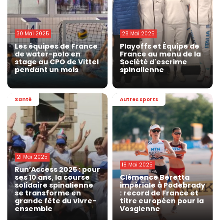
30 Mai 2025
28 Mai 2025
Les équipes de France
Playoffs et Équipe de
de water-polo en
France au menu de la
stage au CPO de Vittel
Société d'escrime
pendant un mois
spinalienne
Santé
Autres sports
21 Mai 2025
18 Mai 2025
Run’Access 2025 : pour
ses 10 ans, la course
Clémence Beretta
solidaire spinalienne
impériale à Podebrady
se transforme en
: record de France et
grande fête du vivre-
titre européen pour la
ensemble
Vosgienne