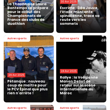
30 Avr 2025
La Thaonnaise Laura
Bontemps se prépare
Escrime : Éléa Jouve,
pour le début des
l’étoile montante
Championnats de
spinalienne, trace sa
France des clubs de
route vers les
duathlon
sommets
Autres sports
Autres sports
24 Avr 2025
29 Avr 2025
Rallye : la Vosgienne
Pétanque : nouveau
Manon Deliot de
coup de maître pour
retour sur la scène
le PCV Épinal que plus
internationale au
rien n'arrête !
Maroc
Autres sports
Autres sports