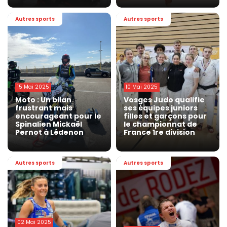
Autres sports
Autres sports
15 Mai 2025
10 Mai 2025
Moto : Un bilan
Vosges Judo qualifie
frustrant mais
ses équipes juniors
encourageant pour le
filles et garçons pour
Spinalien Mickaël
le championnat de
Pernot à Lédenon
France 1re division
Autres sports
Autres sports
02 Mai 2025