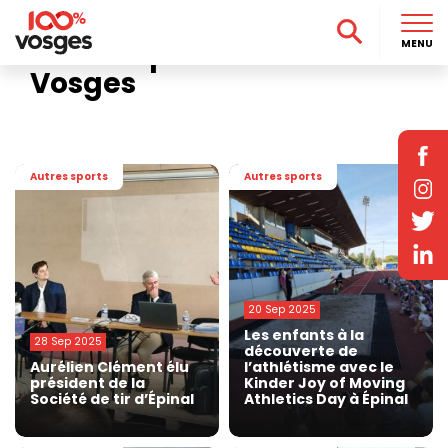
Accueil
>
Sport
>
Autres sports
>
Page 2
Autres sports dans les
MENU
Vosges
Autres sports
Autres sports
20 Sep 2025
Les enfants à la
28 Sep 2025
découverte de
Aurélien Clément élu
l’athlétisme avec le
président de la
Kinder Joy of Moving
Société de tir d’Épinal
Athletics Day à Épinal