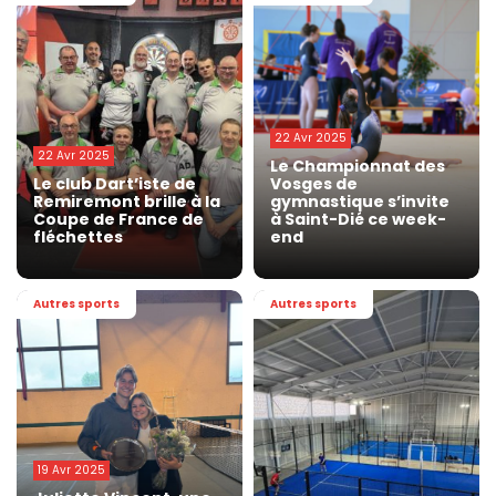
22 Avr 2025
22 Avr 2025
Le Championnat des
Le club Dart’iste de
Vosges de
Remiremont brille à la
gymnastique s’invite
Coupe de France de
à Saint-Dié ce week-
fléchettes
end
Autres sports
Autres sports
19 Avr 2025