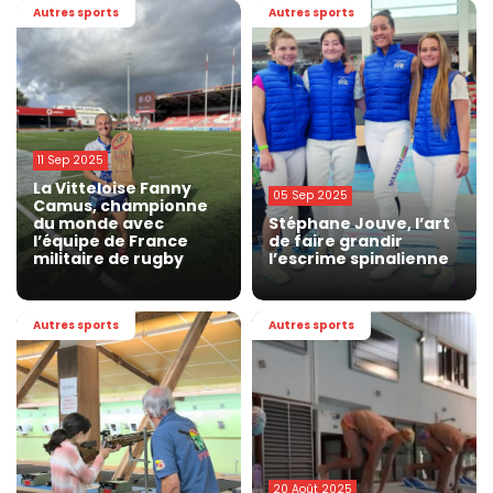
Autres sports
Autres sports
11 Sep 2025
La Vitteloise Fanny
05 Sep 2025
Camus, championne
du monde avec
Stéphane Jouve, l’art
l’équipe de France
de faire grandir
militaire de rugby
l’escrime spinalienne
Autres sports
Autres sports
20 Août 2025