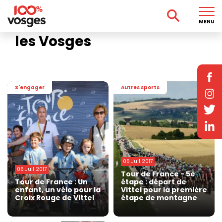
Accueil
>
Focus
>
Tour de France 2017
Tour de France 2017 dans
MENU
les Vosges
S'engager
Autres sports
05 Juil 2017
06 Juil 2017
Tour de France - 5e
Tour de France : Un
étape : départ de
enfant, un vélo pour la
Vittel pour la première
Croix Rouge de Vittel
étape de montagne