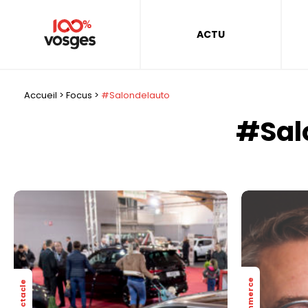
ACTU
Accueil
>
Focus
>
#Salondelauto
#Sal
Commerce
Spectacle