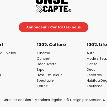
Annonceur ? Contactez-nous
rt
100% Culture
100% Life
d - Volley
Cinéma
Auto
Concert
Mode / Bea
Découverte
Conso
Expo
Déco
s
Livre - musique
Recettes
Spectacle
Habitat/Dé
Terroir
Tourisme
Gérer les cookies
-
Mentions légales
-
© Design par Section 4