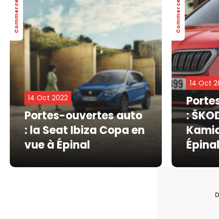
Commerce
Commerce
14 Oct 2
14 Oct 2022
Porte
Portes-ouvertes auto
: ŠKO
: la Seat Ibiza Copa en
Kamiq
vue à Épinal
Épina
D