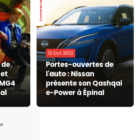
Commerce
13 Oct 2022
 de
Portes-ouvertes de
 et
l'auto : Nissan
 MG4
présente son Qashqai
nal
e-Power à Épinal
al