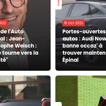
2022
15 Oct 2022
de l'Auto
Portes-ouvertes
al : Jean-
autos : Audi Now
tophe Welsch :
bonne occaz' à
 tourne vers la
trouver mainten
ité"
Épinal