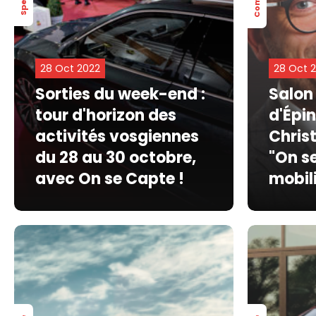
28 Oct 2022
28 Oct 
Sorties du week-end :
Salon 
tour d'horizon des
d'Épin
activités vosgiennes
Chris
du 28 au 30 octobre,
"On se
avec On se Capte !
mobil