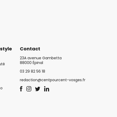
style
Contact
23A avenue Gambetta
88000 Épinal
uté
03 29 82 56 18
redaction@centpourcent-vosges.fr
co